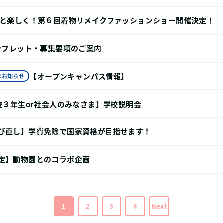
っと楽しく！第６回着物リメイクファッションショー開催決定！
パンフレット・募集要項のご案内
【オープンキャンパス情報】
なお知らせ
校３年生or社会人のみなさま】学校説明会
び直し】学費免除で国家資格が目指せます！
定】動物園とのコラボ企画
1
2
3
4
Next