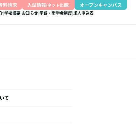
資料請求
入試情報
オープンキャンパス
(ネット出願)
介
学校概要
お知らせ
学費・奨学金制度
求人申込表
いて